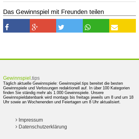
Das Gewinnspiel mit Freunden teilen
Gewinnspiel
.tips
Täglich aktuelle Gewinnspiele: Gewinnspiel.tips bereitet die besten
Gewinnspiele und Verlosungen redaktionell auf. In über 100 Kategorien
finden Sie ständig mehr als 1.000 Gewinnspiele. Unsere
Gewinnspieldatenbank wird montags bis freitags jeweils um 8 und um 18
Uhr sowie an Wochenenden und Feiertagen um 8 Uhr aktualisiert.
Impressum
Datenschutzerklärung