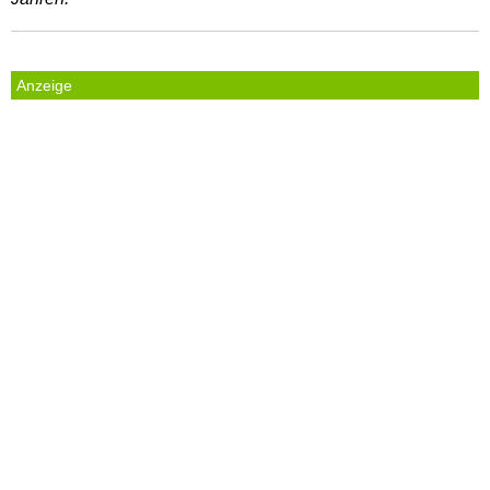
Anzeige