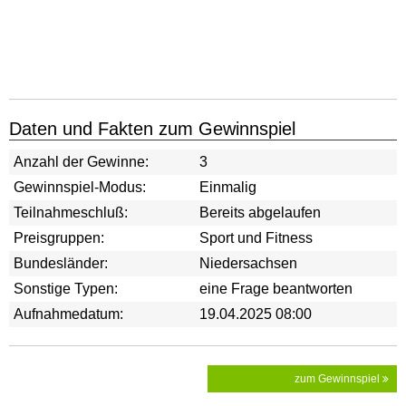
Daten und Fakten zum Gewinnspiel
Anzahl der Gewinne:
3
Gewinnspiel-Modus:
Einmalig
Teilnahmeschluß:
Bereits abgelaufen
Preisgruppen:
Sport und Fitness
Bundesländer:
Niedersachsen
Sonstige Typen:
eine Frage beantworten
Aufnahmedatum:
19.04.2025 08:00
zum Gewinnspiel