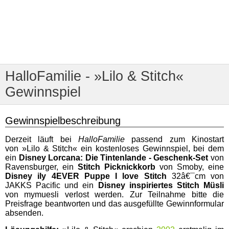
HalloFamilie - »Lilo & Stitch«
Gewinnspiel
Gewinnspielbeschreibung
Derzeit läuft bei
HalloFamilie
passend zum Kinostart
von »Lilo & Stitch« ein kostenloses Gewinnspiel, bei dem
ein
Disney Lorcana: Die Tintenlande - Geschenk-Set
von
Ravensburger, ein
Stitch Picknickkorb
von Smoby, eine
Disney ily 4EVER Puppe I love Stitch
32â€¯cm von
JAKKS Pacific und ein
Disney inspiriertes Stitch Müsli
von mymuesli verlost werden. Zur Teilnahme bitte die
Preisfrage beantworten und das ausgefüllte Gewinnformular
absenden.