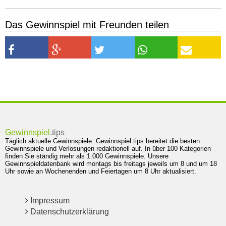
Das Gewinnspiel mit Freunden teilen
Gewinnspiel
.tips
Täglich aktuelle Gewinnspiele: Gewinnspiel.tips bereitet die besten
Gewinnspiele und Verlosungen redaktionell auf. In über 100 Kategorien
finden Sie ständig mehr als 1.000 Gewinnspiele. Unsere
Gewinnspieldatenbank wird montags bis freitags jeweils um 8 und um 18
Uhr sowie an Wochenenden und Feiertagen um 8 Uhr aktualisiert.
Impressum
Datenschutzerklärung