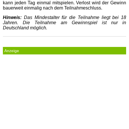
kann jeden Tag einmal mitspielen. Verlost wird der Gewinn
bauerweit einmalig nach dem Teilnahmeschluss.
Hinweis:
Das Mindestalter für die Teilnahme liegt bei 18
Jahren. Die Teilnahme am Gewinnspiel ist nur in
Deutschland möglich.
Anzeige