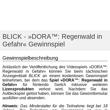
BLICK - »DORA™: Regenwald in
Gefahr« Gewinnspiel
Gewinnspielbeschreibung
Anlässlich der Veröffentlichung des Videospiels »DORA™:
Regenwald in Gefahr« können Sie beim sächsischen
Anzeigenblatt
BLICK
an einem kostenlosen Gewinnspiel
teilnehmen, bei dem das
Spiel »DORA™: Regenwald in
Gefahr«
für Nintendo Switch inklusive weiteren
Lizenzprodukten
verlost wird. Nachdem Sie das
Aufdeckspiel gelöst haben, können Sie das Gewinnformular
ausfüllen und absenden.
Hinweis:
Das Mindestalter für die Teilnahme liegt bei 18