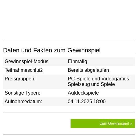
Daten und Fakten zum Gewinnspiel
Gewinnspiel-Modus:
Einmalig
Teilnahmeschluß:
Bereits abgelaufen
Preisgruppen:
PC-Spiele und Videogames,
Spielzeug und Spiele
Sonstige Typen:
Aufdeckspiele
Aufnahmedatum:
04.11.2025 18:00
zum Gewinnspiel