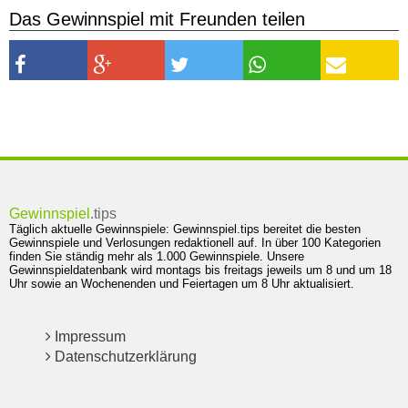
Das Gewinnspiel mit Freunden teilen
Gewinnspiel
.tips
Täglich aktuelle Gewinnspiele: Gewinnspiel.tips bereitet die besten
Gewinnspiele und Verlosungen redaktionell auf. In über 100 Kategorien
finden Sie ständig mehr als 1.000 Gewinnspiele. Unsere
Gewinnspieldatenbank wird montags bis freitags jeweils um 8 und um 18
Uhr sowie an Wochenenden und Feiertagen um 8 Uhr aktualisiert.
Impressum
Datenschutzerklärung