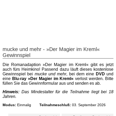
mucke und mehr - »Der Magier im Kreml«
Gewinnspiel
Die Romanadaption »Der Magier im Kreml« gibt es jetzt
auch fürs Heimkino! Passend dazu läuft dieses kostenlose
Gewinnspiel bei
mucke und mehr
, bei dem eine
DVD
und
eine
Blu-ray
»Der Magier im Kreml«
verlost werden. Bitte
füllen Sie das Gewinnformular aus und senden es ab.
Hinweis:
Das Mindestalter für die Teilnahme liegt bei 18
Jahren.
Modus:
Einmalig
Teilnahmeschluß:
03. September 2026