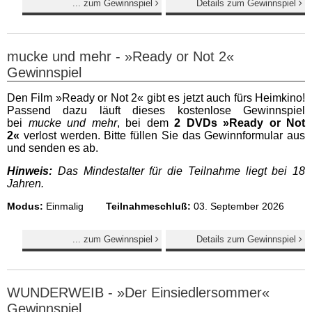
... zum Gewinnspiel
Details zum Gewinnspiel
mucke und mehr - »Ready or Not 2«
Gewinnspiel
Den Film »Ready or Not 2« gibt es jetzt auch fürs Heimkino!
Passend dazu läuft dieses kostenlose Gewinnspiel
bei
mucke und mehr
, bei dem
2 DVDs
»Ready or Not
2«
verlost werden. Bitte füllen Sie das Gewinnformular aus
und senden es ab.
Hinweis:
Das Mindestalter für die Teilnahme liegt bei 18
Jahren.
Modus:
Einmalig
Teilnahmeschluß:
03. September 2026
... zum Gewinnspiel
Details zum Gewinnspiel
WUNDERWEIB - »Der Einsiedlersommer«
Gewinnspiel