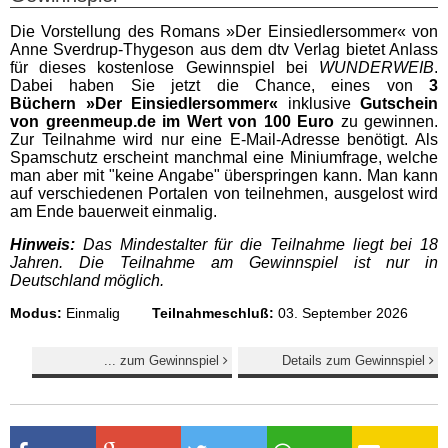
Die Vorstellung des Romans »Der Einsiedlersommer« von
Anne Sverdrup-Thygeson aus dem dtv Verlag bietet Anlass
für dieses kostenlose Gewinnspiel bei
WUNDERWEIB
.
Dabei haben Sie jetzt die Chance, eines von
3
Büchern »Der Einsiedlersommer«
inklusive
Gutschein
von greenmeup.de im Wert von 100 Euro
zu gewinnen.
Zur Teilnahme wird nur eine E-Mail-Adresse benötigt. Als
Spamschutz erscheint manchmal eine Miniumfrage, welche
man aber mit "keine Angabe" überspringen kann. Man kann
auf verschiedenen Portalen von teilnehmen, ausgelost wird
am Ende bauerweit einmalig.
Hinweis:
Das Mindestalter für die Teilnahme liegt bei 18
Jahren. Die Teilnahme am Gewinnspiel ist nur in
Deutschland möglich.
Modus:
Einmalig
Teilnahmeschluß:
03. September 2026
... zum Gewinnspiel
Details zum Gewinnspiel