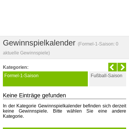
Gewinnspielkalender
(Formel-1-Saison: 0
aktuelle Gewinnspiele)
Kategorien:
Formel-1-Saison
Fußball-Saison
Keine Einträge gefunden
In der Kategorie Gewinnspielkalender befinden sich derzeit
keine Gewinnspiele. Bitte wählen Sie eine andere
Kategorie.