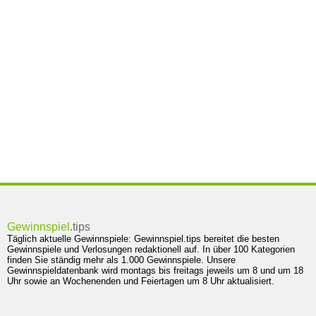
Gewinnspiel
.tips
Täglich aktuelle Gewinnspiele: Gewinnspiel.tips bereitet die besten
Gewinnspiele und Verlosungen redaktionell auf. In über 100 Kategorien
finden Sie ständig mehr als 1.000 Gewinnspiele. Unsere
Gewinnspieldatenbank wird montags bis freitags jeweils um 8 und um 18
Uhr sowie an Wochenenden und Feiertagen um 8 Uhr aktualisiert.