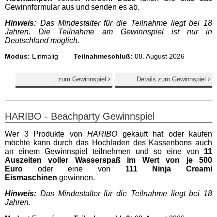
Gewinnformular aus und senden es ab.
Hinweis:
Das Mindestalter für die Teilnahme liegt bei 18
Jahren. Die Teilnahme am Gewinnspiel ist nur in
Deutschland möglich.
Modus:
Einmalig
Teilnahmeschluß:
08. August 2026
... zum Gewinnspiel
Details zum Gewinnspiel
HARIBO - Beachparty Gewinnspiel
Wer 3 Produkte von
HARIBO
gekauft hat oder kaufen
möchte kann durch das Hochladen des Kassenbons auch
an einem Gewinnspiel teilnehmen und so eine von
11
Auszeiten voller Wasserspaß im Wert von je 500
Euro
oder eine von
111 Ninja Creami
Eismaschinen
gewinnen.
Hinweis:
Das Mindestalter für die Teilnahme liegt bei 18
Jahren.