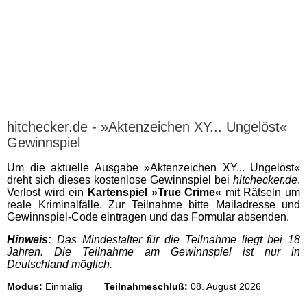
hitchecker.de - »Aktenzeichen XY... Ungelöst«
Gewinnspiel
Um die aktuelle Ausgabe »Aktenzeichen XY... Ungelöst«
dreht sich dieses kostenlose Gewinnspiel bei
hitchecker.de
.
Verlost wird ein
Kartenspiel »True Crime«
mit Rätseln um
reale Kriminalfälle. Zur Teilnahme bitte Mailadresse und
Gewinnspiel-Code eintragen und das Formular absenden.
Hinweis:
Das Mindestalter für die Teilnahme liegt bei 18
Jahren.
Die Teilnahme am Gewinnspiel ist nur in
Deutschland möglich.
Modus:
Einmalig
Teilnahmeschluß:
08. August 2026